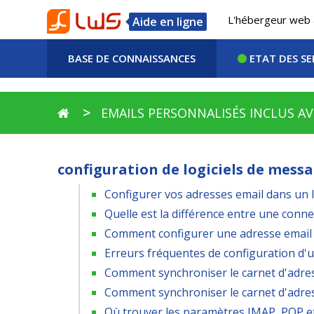
L'hébergeur web 
Aide en ligne
BASE DE CONNAISSANCES
ETAT DES SE
EMAILS PERSONNALISÉS INCLUS A
configuration de logiciels de mess
Configurer vos adresses email dans un 
Quelle est la différence entre une conn
Comment configurer une adresse email 
Erreurs fréquentes de configuration d'un
Comment synchroniser le carnet d'adres
Comment synchroniser le carnet d'adres
Où trouver les paramètres IMAP, POP et