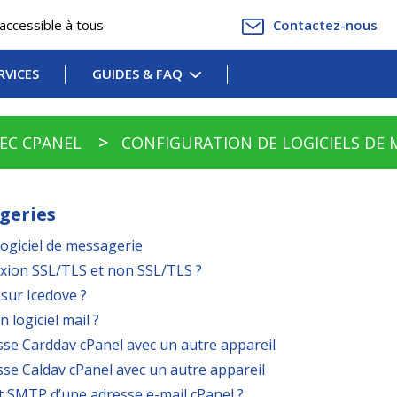
accessible à tous
Contactez-nous
RVICES
GUIDES & FAQ
VEC CPANEL
CONFIGURATION DE LOGICIELS DE 
ageries
logiciel de messagerie
exion SSL/TLS et non SSL/TLS ?
sur Icedove ?
 logiciel mail ?
se Carddav cPanel avec un autre appareil
se Caldav cPanel avec un autre appareil
 SMTP d’une adresse e-mail cPanel ?