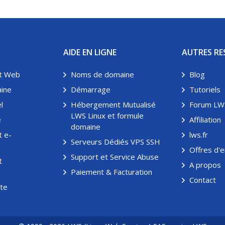
AIDE EN LIGNE
AUTRES RE
t Web
Noms de domaine
Blog
ine
Démarrage
Tutoriels
l
Hébergement Mutualisé
Forum LW
LWS Linux et formule
é
Affiliation
domaine
 e-
lws.fr
Serveurs Dédiés VPS SSH
Offres d'
Support et Service Abuse
t
A propos
Paiement & Facturation
Contact
ite