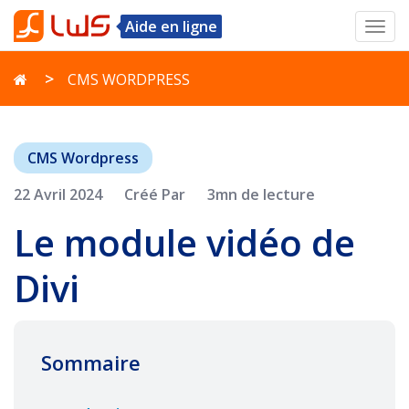
Aide en ligne
Toggl
navig
CMS WORDPRESS
CMS Wordpress
22 Avril 2024
Créé Par
3mn de lecture
Le module vidéo de
Divi
Sommaire