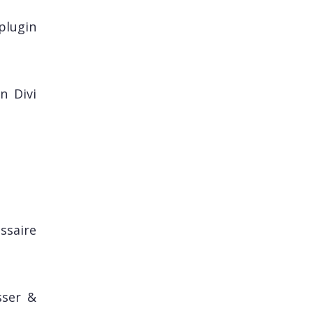
plugin
n Divi
essaire
isser &