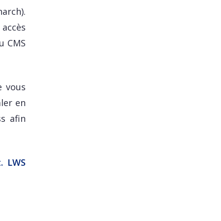
arch).
 accès
 du CMS
e vous
ler en
s afin
t. LWS