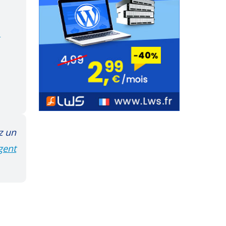
t
z un
gent