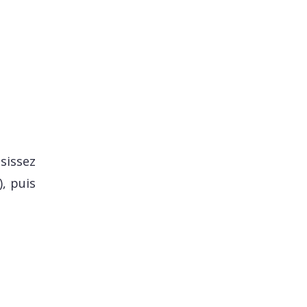
isissez
), puis