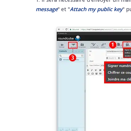
message
" et "
Attach my public key
" p