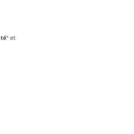
ité
" et