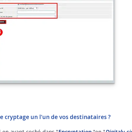
cryptage un l'un de vos destinataires ?
il en ayant coché dans "
Encryptation
"en "
Digitaly si