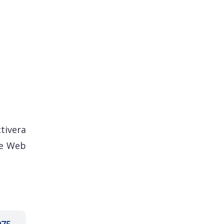
tivera
te Web
975