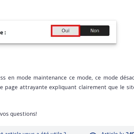
ess en mode maintenance ce mode, ce mode désac
une page attrayante expliquant clairement que le si
vos questions!
t article vous a été utile ?
Article lu
24