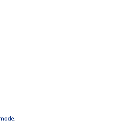
r
 mode
,