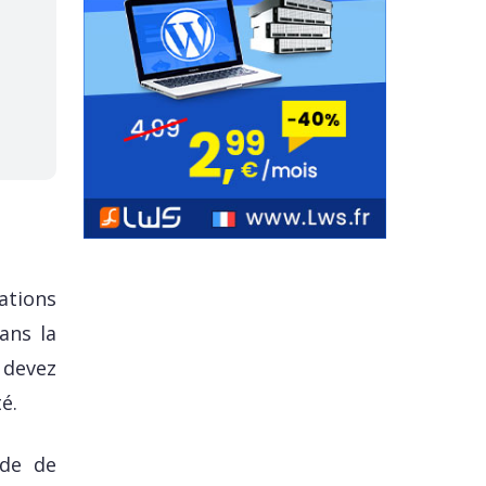
ations
ans la
 devez
é.
ode de