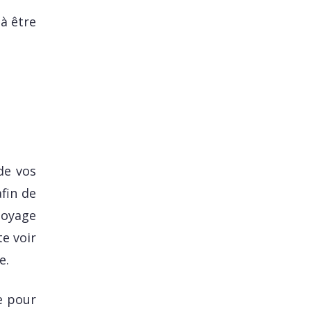
 à être
de vos
fin de
ttoyage
e voir
e.
e pour