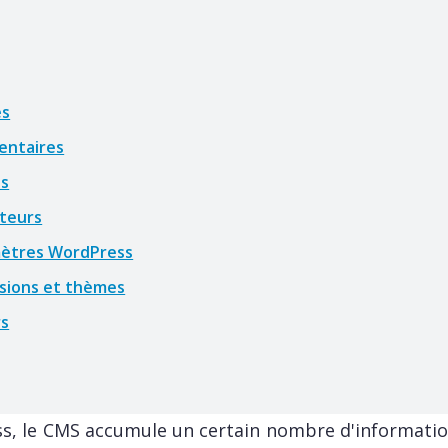
es
entaires
es
ateurs
mètres WordPress
nsions et thèmes
rs
ess, le CMS accumule un certain nombre d'informatio