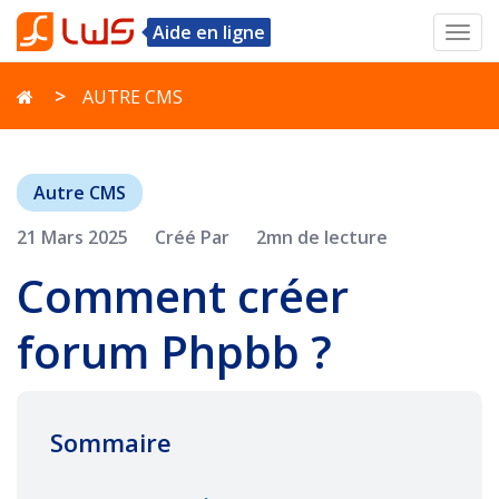
Aide en ligne
Toggl
navig
AUTRE CMS
Autre CMS
21 Mars 2025
Créé Par
2mn de lecture
Comment créer
forum Phpbb ?
Sommaire