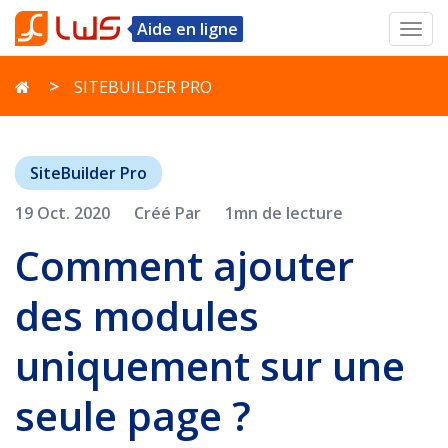
Aide en ligne
Toggl
navig
SITEBUILDER PRO
SiteBuilder Pro
19 Oct. 2020
Créé Par
1mn de lecture
Comment ajouter
des modules
uniquement sur une
seule page ?