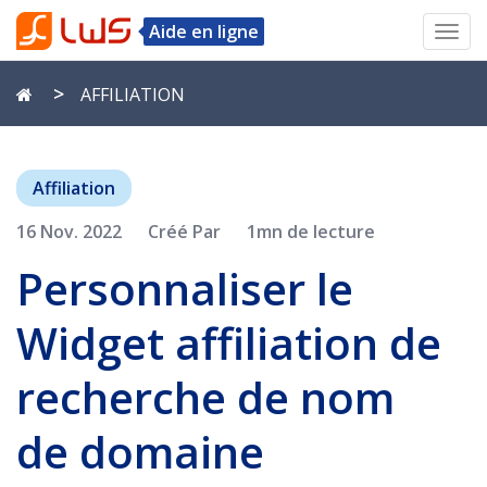
Aide en ligne
Toggl
navig
AFFILIATION
Affiliation
16 Nov. 2022
Créé Par
1mn de lecture
Personnaliser le
Widget affiliation de
recherche de nom
de domaine