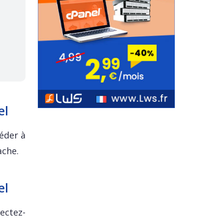
el
éder à
ache.
el
ectez-