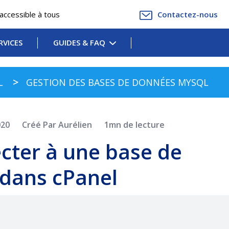
accessible à tous
Contactez-nous
RVICES
GUIDES & FAQ
L
GESTION DES BASES DE DONNÉES MYSQL
020
Créé Par Aurélien
1mn de lecture
ter à une base de
 dans cPanel