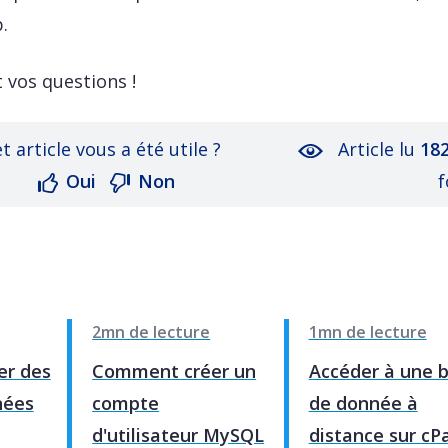
.
 vos questions !
t article vous a été utile ?
Article lu
18
Oui
Non
f
2mn de lecture
1mn de lecture
r des
Comment créer un
Accéder à une 
nées
compte
de donnée à
d'utilisateur MySQL
distance sur cP