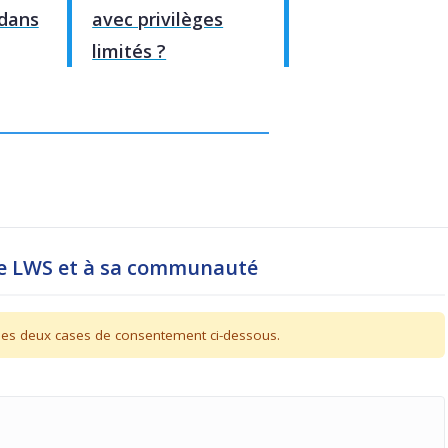
dans
avec privilèges
limités ?
pe LWS et à sa communauté
r les deux cases de consentement ci-dessous.