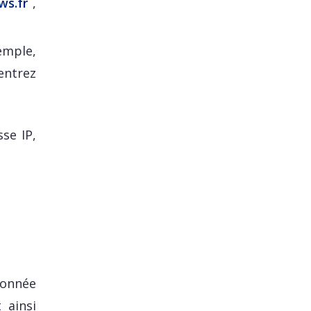
ws.fr
,
emple,
entrez
se IP,
donnée
 ainsi