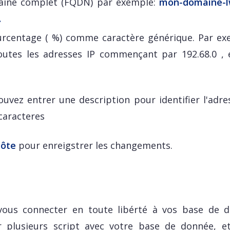
aine complet (FQDN) par exemple:
mon-domaine-l
.
urcentage ( %) comme caractère générique. Par ex
toutes les adresses IP commençant par 192.68.0 , 
uvez entrer une description pour identifier l'adres
 caracteres
hôte
pour enreigstrer les changements.
vous connecter en toute libérté à vos base de 
r plusieurs script avec votre base de donnée, et