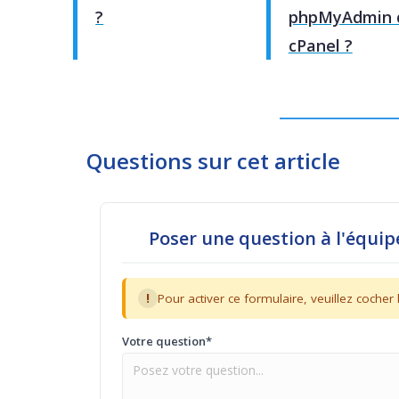
?
phpMyAdmin 
cPanel ?
Questions sur cet article
Poser une question à l'équi
!
Pour activer ce formulaire, veuillez coche
Votre question*